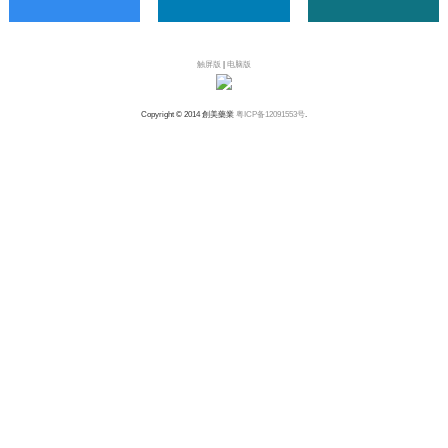
触屏版
|
电脑版
Copyright © 2014 創美藥業
粤ICP备12091553号
.