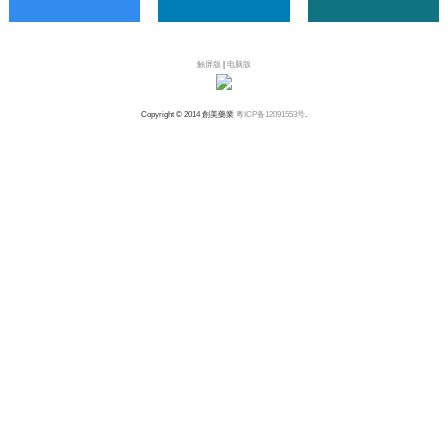
触屏版
|
电脑版
Copyright © 2014 創美藥業
粤ICP备12091553号
.